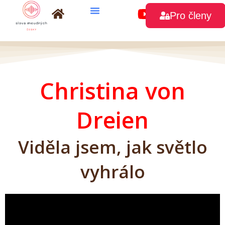
Přeskočit
Pro členy
na
obsah
Christina von
Dreien
Viděla jsem, jak světlo
vyhrálo