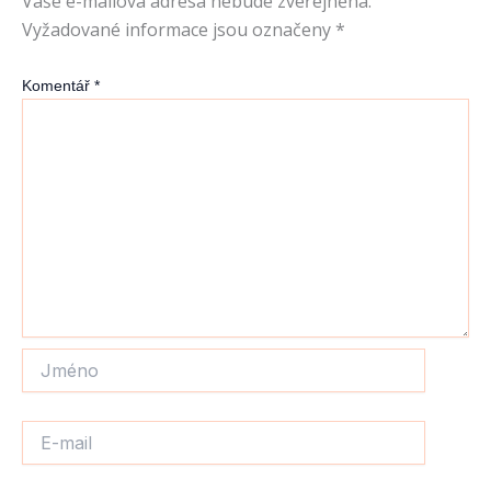
Vaše e-mailová adresa nebude zveřejněna.
Vyžadované informace jsou označeny
*
Komentář
*
Jméno
E-
mail