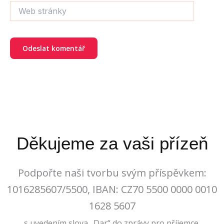
Web
stránky
Děkujeme za vaši přízeň
Podpořte naši tvorbu svým příspěvkem:
1016285607/5500, IBAN: CZ70 5500 0000 0010
1628 5607
s uvedením slova „Dar“ do zprávy pro příjemce.