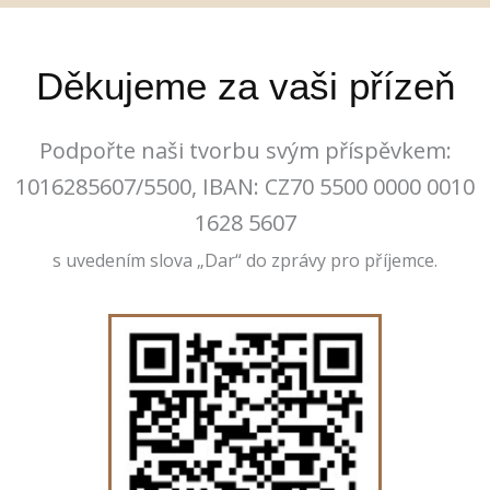
Děkujeme za vaši přízeň
Podpořte naši tvorbu svým příspěvkem:
1016285607/5500, IBAN: CZ70 5500 0000 0010
1628 5607
s uvedením slova „Dar“ do zprávy pro příjemce.