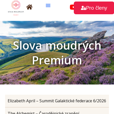
Přeskočit
Pro členy
na
obsah
Slova moudrých
Premium
Elizabeth April – Summit Galaktické federace 6/2026
The Alchemist – Čarodějnické zranění