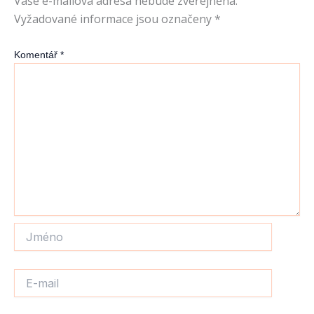
Vaše e-mailová adresa nebude zveřejněna.
Vyžadované informace jsou označeny
*
Komentář
*
Jméno
E-
mail