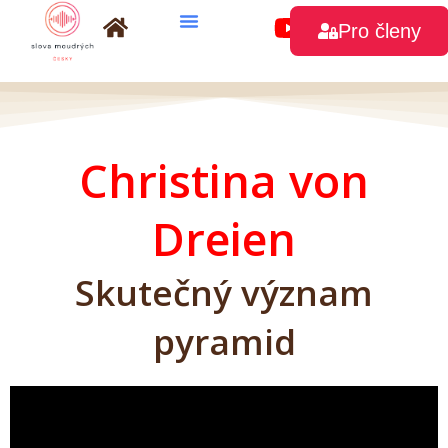
Přeskočit
Pro členy
na
obsah
Christina von
Dreien
Skutečný význam
pyramid