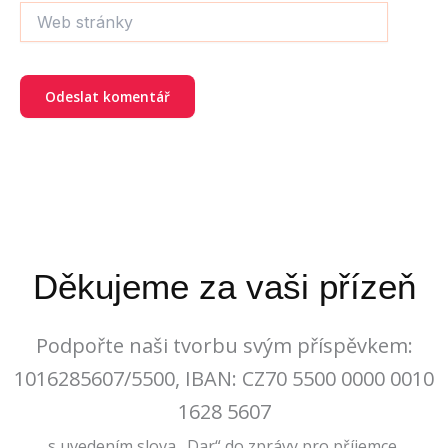
Web
stránky
Děkujeme za vaši přízeň
Podpořte naši tvorbu svým příspěvkem:
1016285607/5500, IBAN: CZ70 5500 0000 0010
1628 5607
s uvedením slova „Dar“ do zprávy pro příjemce.