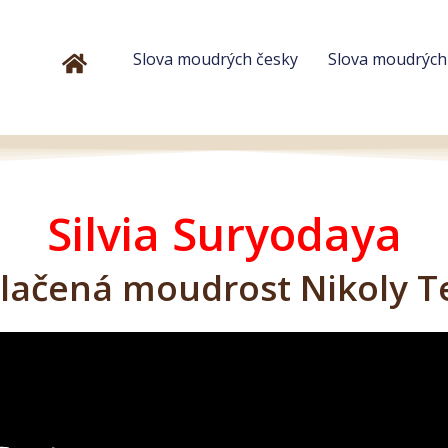
Slova moudrých česky
Slova moudrýc
Silvia Suryodaya
lačená moudrost Nikoly T