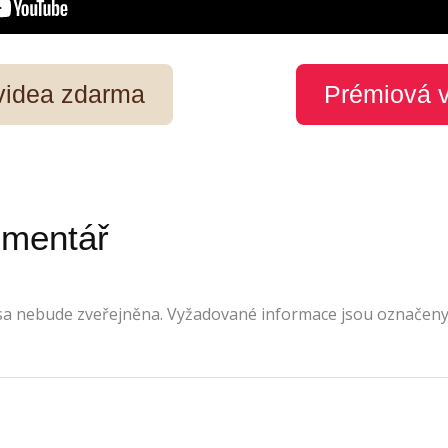
 videa zdarma
Prémiová 
omentář
sa nebude zveřejněna.
Vyžadované informace jsou označen