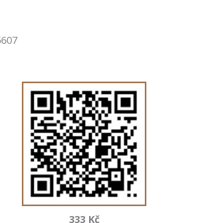
5607
333 Kč