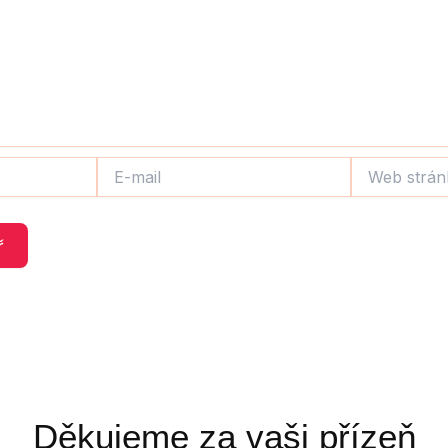
E-
Web
mail
stránky
Děkujeme za vaši přízeň