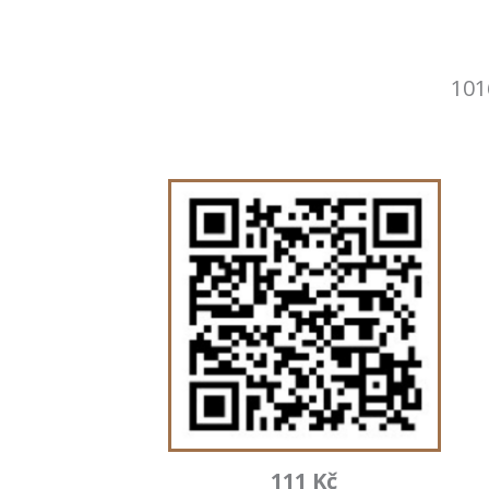
101
111 Kč