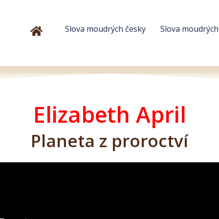
Slova moudrých česky
Slova moudrýc
Elizabeth April
Planeta z proroctví