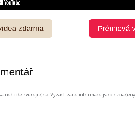
 videa zdarma
Prémiová 
omentář
sa nebude zveřejněna.
Vyžadované informace jsou označen