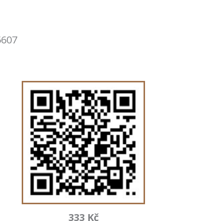
5607
333 Kč