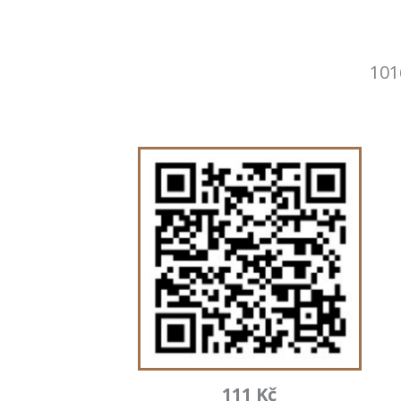
101
111 Kč