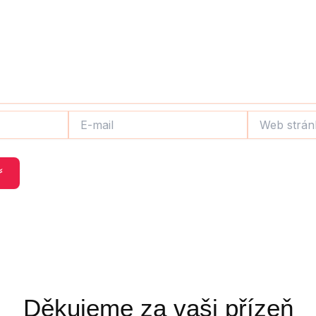
E-
Web
mail
stránky
Děkujeme za vaši přízeň