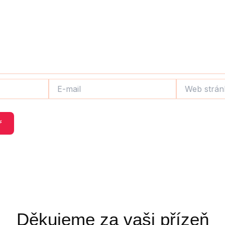
E-
Web
mail
stránky
Děkujeme za vaši přízeň