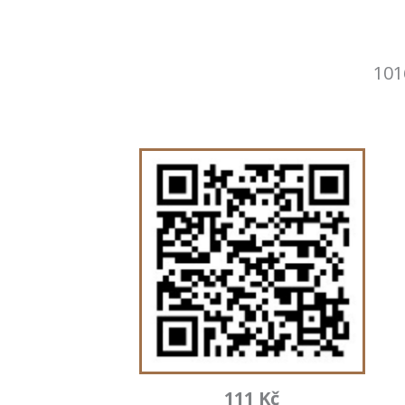
101
111 Kč