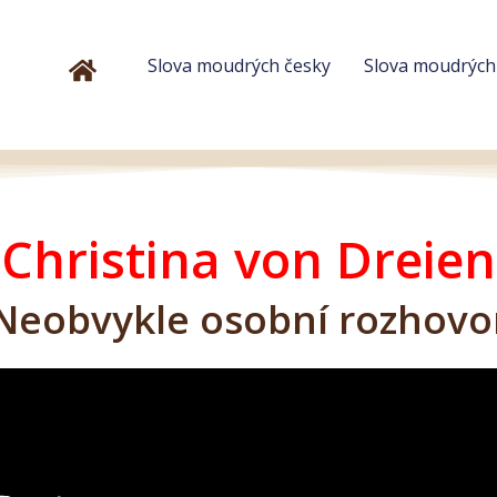
Slova moudrých česky
Slova moudrýc
Christina von Dreien
Neobvykle osobní rozhovo