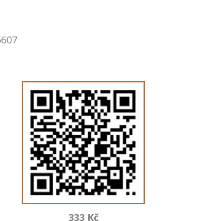
5607
333 Kč