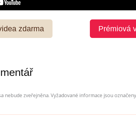
 videa zdarma
Prémiová 
omentář
sa nebude zveřejněna.
Vyžadované informace jsou označen