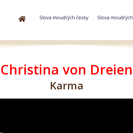
Slova moudrých česky
Slova moudrýc
Christina von Dreien
Karma