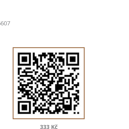
5607
333 Kč