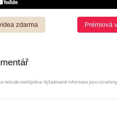
 videa zdarma
Prémiová 
omentář
sa nebude zveřejněna.
Vyžadované informace jsou označen