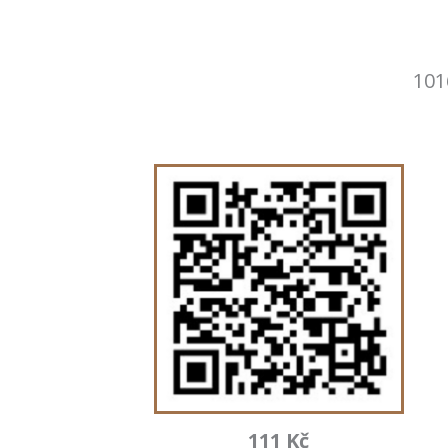
101
111 Kč