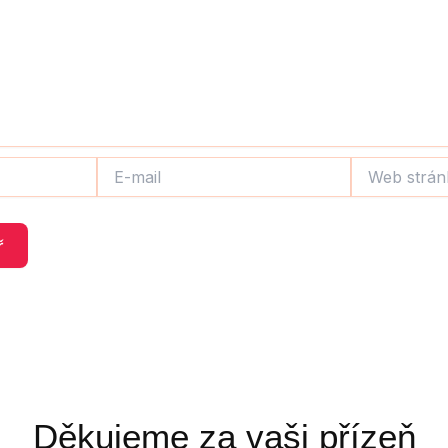
E-
Web
mail
stránky
Děkujeme za vaši přízeň