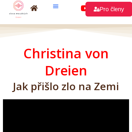
Přeskočit
Pro členy
na
obsah
Christina von
Dreien
Jak přišlo zlo na Zemi