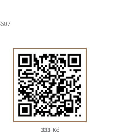
5607
333 Kč