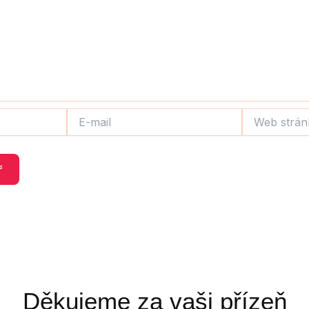
E-
Web
mail
stránky
Děkujeme za vaši přízeň