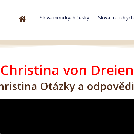
Slova moudrých česky
Slova moudrýc
Christina von Dreien
hristina Otázky a odpovědi