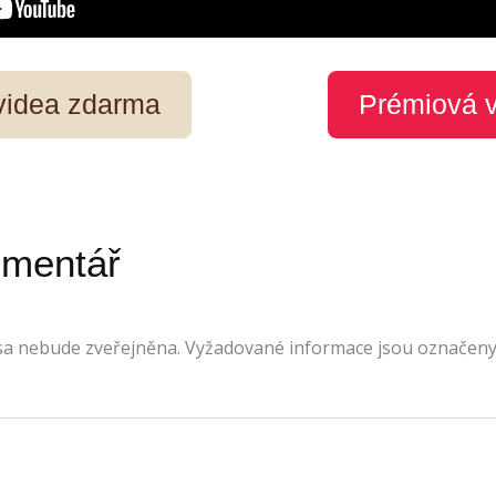
 videa zdarma
Prémiová 
omentář
sa nebude zveřejněna.
Vyžadované informace jsou označen