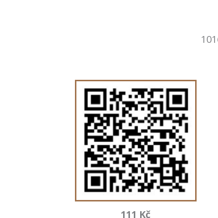
101
111 Kč