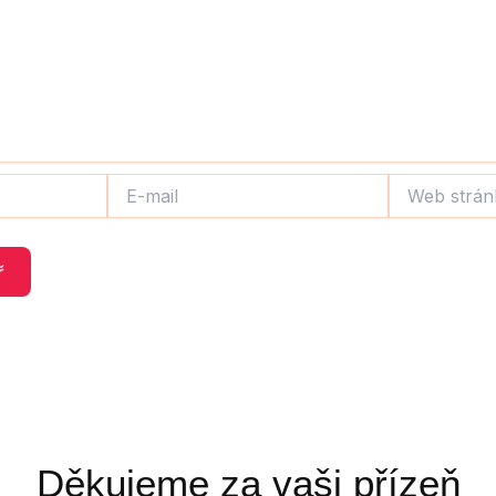
E-
Web
mail
stránky
Děkujeme za vaši přízeň