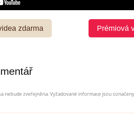
 videa zdarma
Prémiová 
omentář
sa nebude zveřejněna.
Vyžadované informace jsou označen