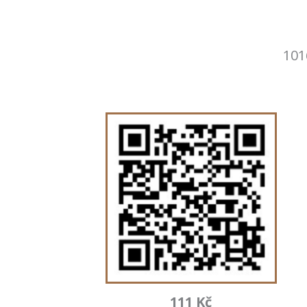
101
111 Kč