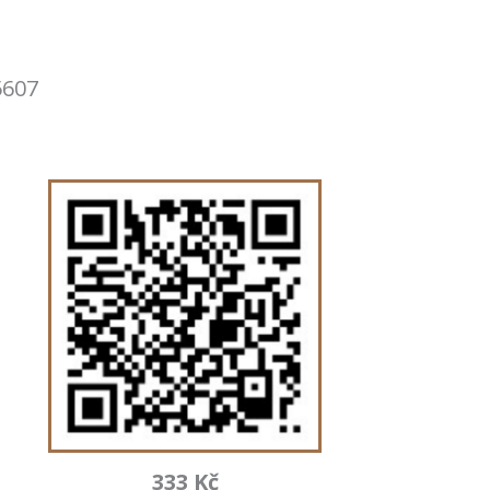
5607
333 Kč