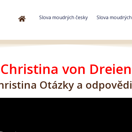
Slova moudrých česky
Slova moudrýc
Christina von Dreien
hristina Otázky a odpovědi