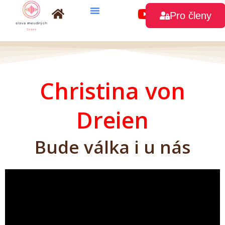
Přeskočit
Pro členy
na
obsah
Christina von
Dreien
Bude válka i u nás