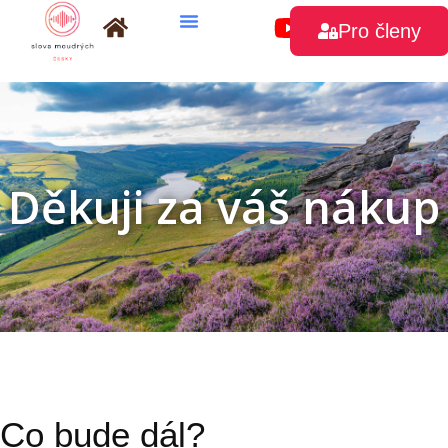
Přeskočit
Pro členy
na
obsah
Děkuji za váš nákup
Co bude dál?