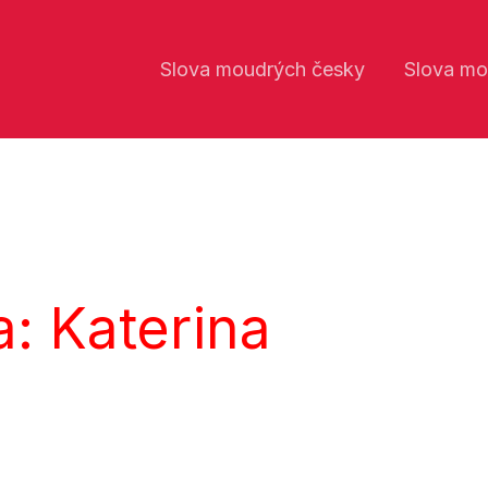
Slova moudrých česky
Slova mo
: Katerina